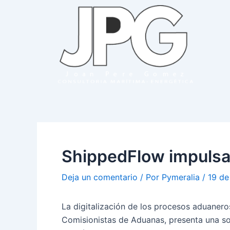
Ir
Navegación
al
de
contenido
entradas
ShippedFlow impulsa 
Deja un comentario
/ Por
Pymeralia
/
19 de
La digitalización de los procesos aduaner
Comisionistas de Aduanas, presenta una sol