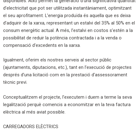
disponibles. Això permet la generació d’una significativa quantitat
d’electricitat que pot ser utilitzada instantàniament, optimitzant
el seu aprofitament. L’energia produïda és aquella que es deixa
d’adquirir de la xarxa, representant un estalvi del 35% al 50% en el
consum energètic actual. A més, l’estalvi en costos s’estén a la
possibilitat de reduir la potència contractada i a la venda o
compensació d’excedents en la xarxa.
Igualment, oferim els nostres serveis al sector públic
(ajuntaments, diputacions, etc.), tant en l’execució de projectes
després d’una licitació com en la prestació d’assessorament
tècnic previ.
Conceptualitzem el projecte, l’executem i duem a terme la seva
legalització perquè comencis a economitzar en la teva factura
elèctrica al més aviat possible.
CARREGADORS ELÈCTRICS