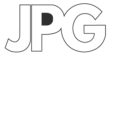
Construïm les
empreses del
demà