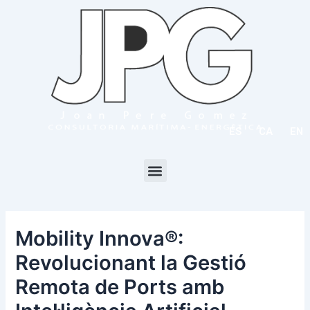
Vés
Navegació
al
d'entrades
contingut
ES
CA
EN
Menu
Mobility Innova®:
Revolucionant la Gestió
Remota de Ports amb